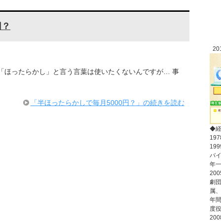
円？
2
「ほったらかし」と言う言葉は使いたくないんですが… 事
「半ほったらかしで毎月5000円？」の続きを読む
◆
19
19
バ
年
20
劇
属
年間
度
20