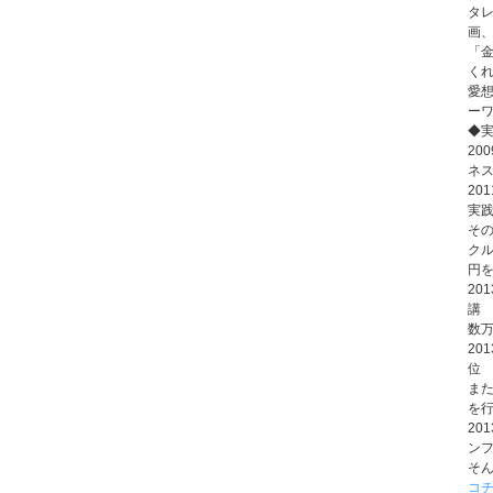
タ
画、
「
く
愛
ー
◆
20
ネ
20
実践
そ
クル
円
20
講
数万
20
位
ま
を行
20
ン
そ
コ