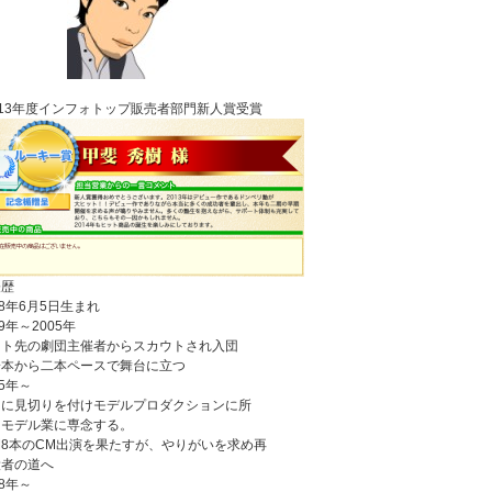
013年度インフォトップ販売者部門新人賞受賞
経歴
78年6月5日生まれ
99年～2005年
イト先の劇団主催者からスカウトされ入団
一本から二本ペースで舞台に立つ
05年～
団に見切りを付けモデルプロダクションに所
、モデル業に専念する。
8本のCM出演を果たすが、やりがいを求め再
役者の道へ
08年～