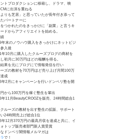
レントプロダクションに移籍し、ドラマ、映
CMに出演を重ねる
金よりも芝居」と思っていたが長年付き添って
れたパートナーに
想をつかれたのをきっかけに「副業」と言うキ
ワードからアフィリエイトを始める。
実績
09年末のノウハウ購入をきっかけにネットビジ
ス参入後
11年10月に購入したクルーズブログの商材を
し初月に30万円ほどの報酬を得る。
の結果を元にブログにて情報発信を行い
ーズの教材を70万円ほど売り上げ月間100万
を達成
13年2月にキャンペーンを行いドンペリ塾を開
円から100万円を稼ぐ塾生を輩出
13年11月BeautyCROOZを販売、24時間総合1
たクルーズの教材を出す塾生の拡販、サポート
い24時間売上げ総合1位
13年12月370万円の最高月収を達成と共に、イ
フォトップ販売者部門新人賞受賞
んなドンペリ闇情報メルマガは
チラ
で！