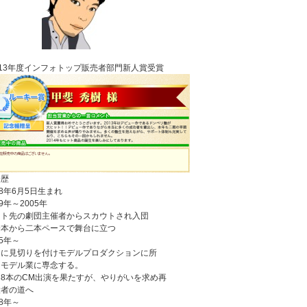
013年度インフォトップ販売者部門新人賞受賞
経歴
78年6月5日生まれ
99年～2005年
イト先の劇団主催者からスカウトされ入団
一本から二本ペースで舞台に立つ
05年～
団に見切りを付けモデルプロダクションに所
、モデル業に専念する。
8本のCM出演を果たすが、やりがいを求め再
役者の道へ
08年～