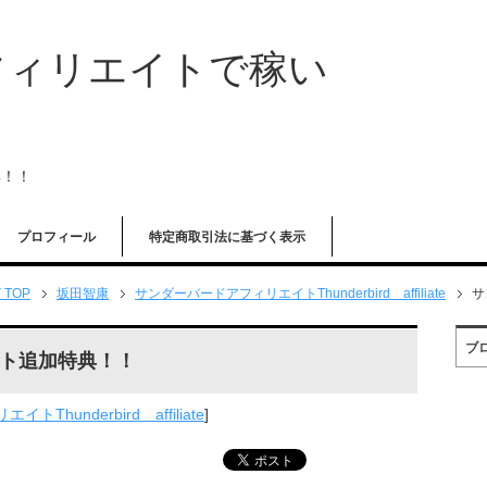
フィリエイトで稼い
典！！
プロフィール
特定商取引法に基づく表示
TOP
坂田智康
サンダーバードアフィリエイトThunderbird affiliate
サ
ブ
ト追加特典！！
hunderbird affiliate
]