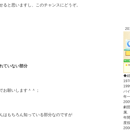
せると思いますし、このチャンスにどうぞ。
2
れていない部分
◆
19
19
でお願いします＾＾；
バ
年
20
劇
属
んはもちろん知っている部分なのですが
年間
度
20