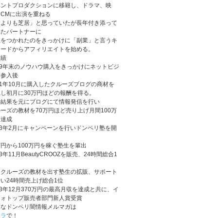
レントプロダクションに移籍し、ドラマ、映
CMに出演を重ねる
金よりも芝居」と思っていたが長年付き添って
れたパートナーに
想をつかれたのをきっかけに「副業」と言うキ
ワードからアフィリエイトを始める。
実績
09年末のノウハウ購入をきっかけにネットビジ
ス参入後
11年10月に購入したクルーズブログの商材を
し初月に30万円ほどの報酬を得る。
の結果を元にブログにて情報発信を行い
ーズの教材を70万円ほど売り上げ月間100万
を達成
13年2月にキャンペーンを行いドンペリ塾を開
円から100万円を稼ぐ塾生を輩出
13年11月BeautyCROOZを販売、24時間総合1
たクルーズの教材を出す塾生の拡販、サポート
い24時間売上げ総合1位
13年12月370万円の最高月収を達成と共に、イ
フォトップ販売者部門新人賞受賞
んなドンペリ闇情報メルマガは
チラ
で！