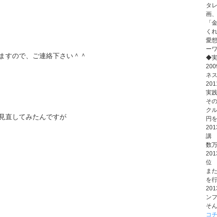
タ
画、
「
く
愛
ー
ますので、ご連絡下さい＾＾
◆
20
ネ
20
実践
そ
クル
見直してみたんですが
円
20
講
数万
20
位
ま
を行
20
ン
そ
コ